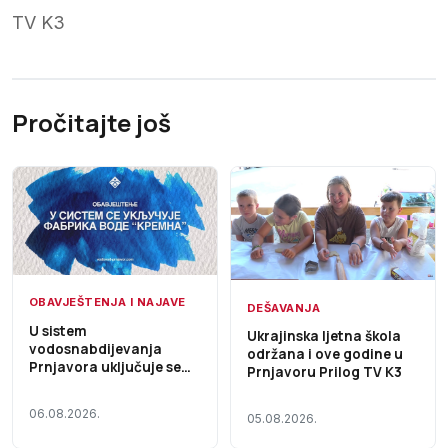
TV K3
Pročitajte još
OBAVJEŠTENJA I NAJAVE
DEŠAVANJA
U sistem
Ukrajinska ljetna škola
vodosnabdijevanja
održana i ove godine u
Prnjavora uključuje se
Prnjavoru Prilog TV K3
Fabrika vode „Kremna“,
voda i dalje nije za piće
06.08.2026.
05.08.2026.