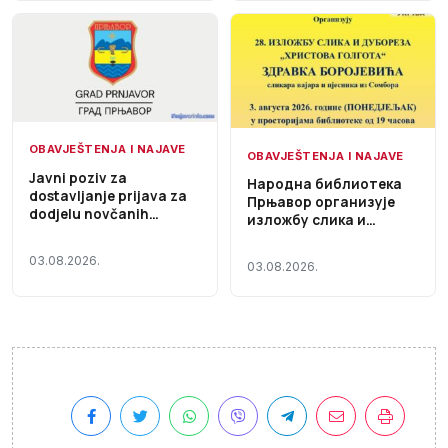
OBAVJEŠTENJA I NAJAVE
OBAVJEŠTENJA I NAJAVE
Javni poziv za
Народна библиотека
dostavljanje prijava za
Прњавор организује
dodjelu novčanih
изложбу слика и
sredstava za
дубореза „Христова
sufinansiranje
Голгота“
03.08.2026.
investicionih ulaganja
03.08.2026.
zajednica za upravljanje
zgradama na teritoriji
Grada Prnjavor