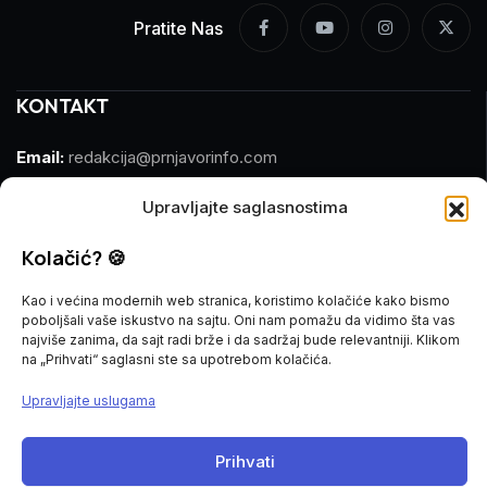
Pratite Nas
KONTAKT
Email:
redakcija@prnjavorinfo.com
Telefon:
(+387)065 609 937
Upravljajte saglasnostima
Kolačić? 🍪
MARKETING
Kao i većina modernih web stranica, koristimo kolačiće kako bismo
Email:
marketing@prnjavorinfo.com
poboljšali vaše iskustvo na sajtu. Oni nam pomažu da vidimo šta vas
najviše zanima, da sajt radi brže i da sadržaj bude relevantniji. Klikom
Telefon:
(+387)065 955 355
na „Prihvati“ saglasni ste sa upotrebom kolačića.
Upravljajte uslugama
POŠALJI VIJEST
Prihvati
Imate vijest za nas? Javite nam se na