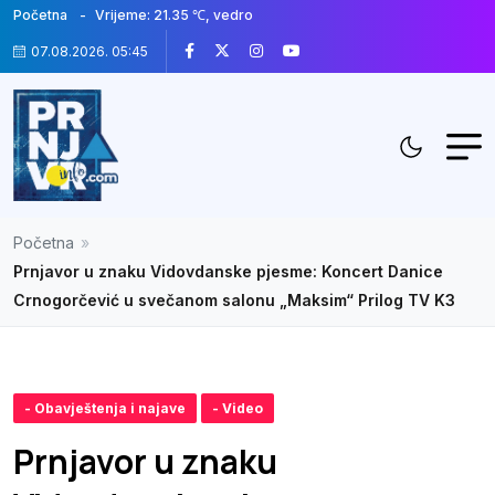
Početna
Vrijeme: 21.35 ℃, vedro
07.08.2026. 05:45
Početna
»
Prnjavor u znaku Vidovdanske pjesme: Koncert Danice
Crnogorčević u svečanom salonu „Maksim“ Prilog TV K3
- Obavještenja i najave
- Video
Prnjavor u znaku