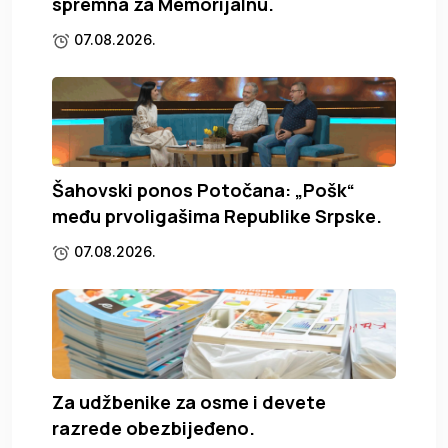
spremna za Memorijalnu.
07.08.2026.
Šahovski ponos Potočana: „Pošk“
među prvoligašima Republike Srpske.
07.08.2026.
Za udžbenike za osme i devete
razrede obezbijeđeno.