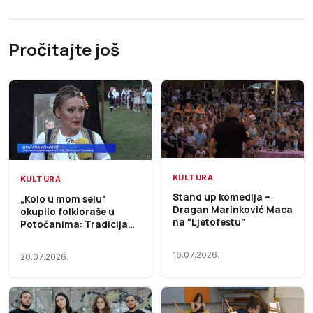
Pročitajte još
KULTURA
KULTURA
Stand up komedija –
„Kolo u mom selu“
Dragan Marinković Maca
okupilo folkloraše u
na “Ljetofestu”
Potočanima: Tradicija
živi, a uspomena na
Dajanu Dević traje Prilog
16.07.2026.
20.07.2026.
TV K3