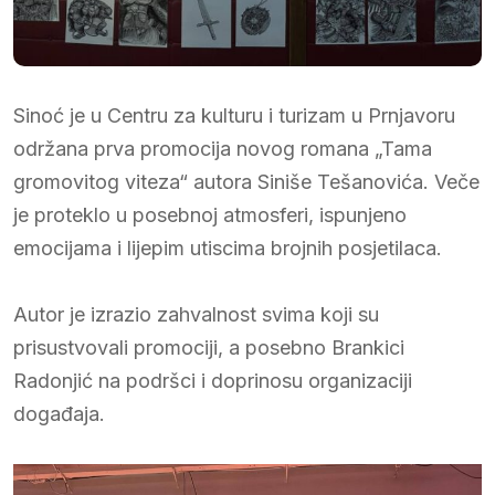
Sinoć je u Centru za kulturu i turizam u Prnjavoru
održana prva promocija novog romana „Tama
gromovitog viteza“ autora Siniše Tešanovića. Veče
je proteklo u posebnoj atmosferi, ispunjeno
emocijama i lijepim utiscima brojnih posjetilaca.
Autor je izrazio zahvalnost svima koji su
prisustvovali promociji, a posebno Brankici
Radonjić na podršci i doprinosu organizaciji
događaja.