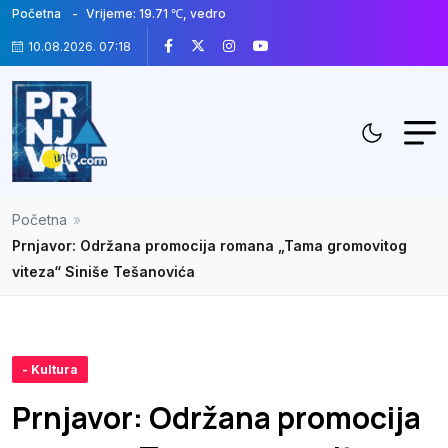
Početna
Vrijeme: 19.71 ℃, vedro
10.08.2026. 07:18
Početna
»
Prnjavor: Održana promocija romana „Tama gromovitog
viteza“ Siniše Tešanovića
- Kultura
Prnjavor: Održana promocija