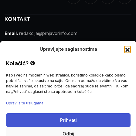
KONTAKT
Email:
redakcija@prnjavorinfo.com
Telefon:
(+387)065 609 937
Upravljajte saglasnostima
MARKETING
Kolačić? 🍪
Email:
marketing@prnjavorinfo.com
Kao i većina modernih web stranica, koristimo kolačiće kako bismo
poboljšali vaše iskustvo na sajtu. Oni nam pomažu da vidimo šta vas
Telefon:
(+387)065 955 355
najviše zanima, da sajt radi brže i da sadržaj bude relevantniji. Klikom
na „Prihvati“ saglasni ste sa upotrebom kolačića.
POŠALJI VIJEST
Upravljajte uslugama
Imate vijest za nas? Javite nam se na
Prihvati
redakcija@prnjavorinfo.com
Odbij