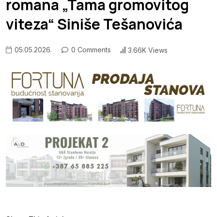
romana „Tama gromovitog
viteza“ Siniše Tešanovića
05.05.2026.
0 Comments
3.66K Views