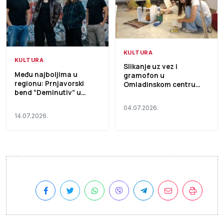
KULTURA
KULTURA
Slikanje uz vez i
Među najboljima u
gramofon u
regionu: Prnjavorski
Omladinskom centru
bend “Deminutiv” u
Prnjavor VIDEO
finalu Nagrade Milan
04.07.2026.
Mladenović 2026 (Video)
14.07.2026.