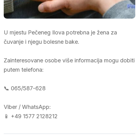
U mjestu Pečeneg Ilova potrebna je žena za
čuvanje i njegu bolesne bake.
Zainteresovane osobe više informacija mogu dobiti
putem telefona:
📞 065/587-628
Viber / WhatsApp:
📱 +49 1577 2128212