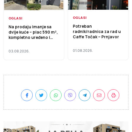
OGLASI
OGLASI
Potreban
Na prodaju imanje sa
radnik/radnica za rad u
dvije kuće – plac 590 m²,
Caffe Točak – Prnjavor
kompletno uređeno i
useljivo
01.08.2026.
03.08.2026.