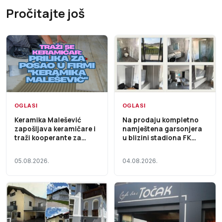
Pročitajte još
OGLASI
OGLASI
Keramika Malešević
Na prodaju kompletno
zapošljava keramičare i
namještena garsonjera
traži kooperante za
u blizini stadiona FK
saradnju
Ljubić
05.08.2026.
04.08.2026.