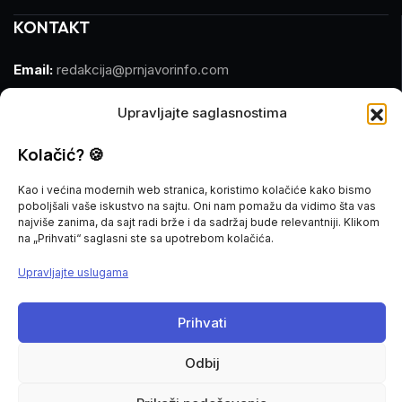
KONTAKT
Email:
redakcija@prnjavorinfo.com
Telefon:
(+387)065 609 937
Upravljajte saglasnostima
MARKETING
Kolačić? 🍪
Kao i većina modernih web stranica, koristimo kolačiće kako bismo
Email:
marketing@prnjavorinfo.com
poboljšali vaše iskustvo na sajtu. Oni nam pomažu da vidimo šta vas
najviše zanima, da sajt radi brže i da sadržaj bude relevantniji. Klikom
Telefon:
(+387)065 955 355
na „Prihvati“ saglasni ste sa upotrebom kolačića.
Upravljajte uslugama
POŠALJI VIJEST
Imate vijest za nas? Javite nam se na
Prihvati
redakcija@prnjavorinfo.com
Odbij
Prnjavorinfo.com
@2015-2026. All Rights Reserved.