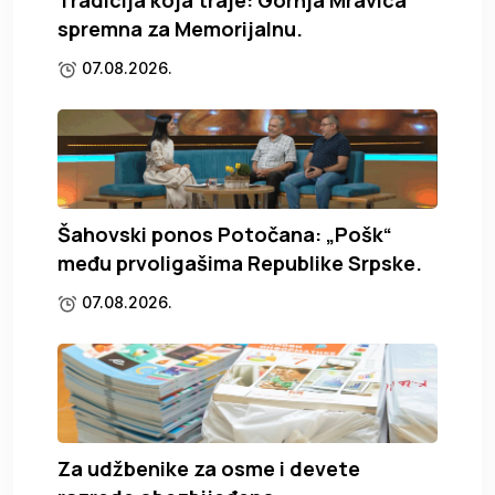
spremna za Memorijalnu.
07.08.2026.
Šahovski ponos Potočana: „Pošk“
među prvoligašima Republike Srpske.
07.08.2026.
Za udžbenike za osme i devete