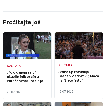
Pročitajte još
KULTURA
KULTURA
Stand up komedija –
„Kolo u mom selu“
Dragan Marinković Maca
okupilo folkloraše u
na “Ljetofestu”
Potočanima: Tradicija
živi, a uspomena na
Dajanu Dević traje Prilog
16.07.2026.
20.07.2026.
TV K3