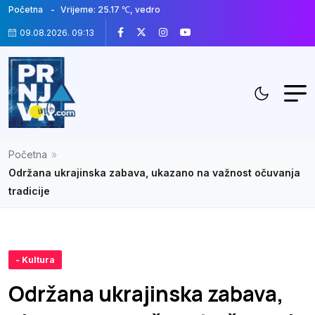
Početna
Vrijeme: 25.17 ℃, vedro
09.08.2026. 09:13
Početna
»
Održana ukrajinska zabava, ukazano na važnost očuvanja
tradicije
- Kultura
Održana ukrajinska zabava,