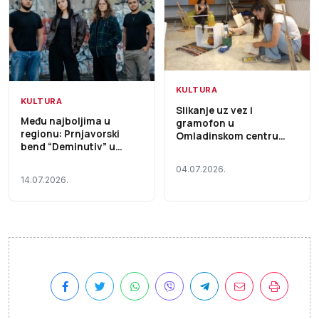
KULTURA
KULTURA
Slikanje uz vez i
Među najboljima u
gramofon u
regionu: Prnjavorski
Omladinskom centru
bend “Deminutiv” u
Prnjavor VIDEO
finalu Nagrade Milan
04.07.2026.
Mladenović 2026 (Video)
14.07.2026.