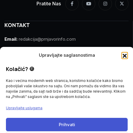
Pratite Nas
KONTAKT
Email:
redakcija@prnjavorinfo.com
Telefon:
(+387)065 609 937
Upravljajte saglasnostima
MARKETING
Kolačić? 🍪
Email:
marketing@prnjavorinfo.com
Kao i većina modernih web stranica, koristimo kolačiće kako bismo
poboljšali vaše iskustvo na sajtu. Oni nam pomažu da vidimo šta vas
Telefon:
(+387)065 955 355
najviše zanima, da sajt radi brže i da sadržaj bude relevantniji. Klikom
na „Prihvati“ saglasni ste sa upotrebom kolačića.
POŠALJI VIJEST
Upravljajte uslugama
Imate vijest za nas? Javite nam se na
Prihvati
redakcija@prnjavorinfo.com