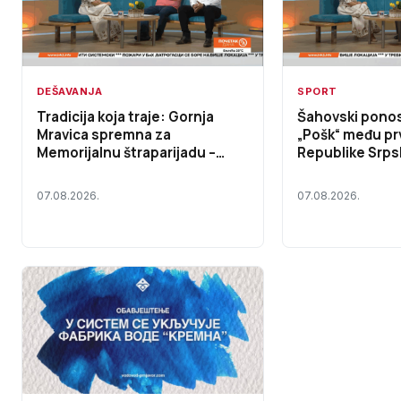
DEŠAVANJA
SPORT
Tradicija koja traje: Gornja
Šahovski pono
Mravica spremna za
„Pošk“ među pr
Memorijalnu štraparijadu –
Republike Srps
Početak dana TV K3 (VIDEO)
dana TV K3 (VI
07.08.2026.
07.08.2026.