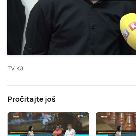
TV K3
Pročitajte još