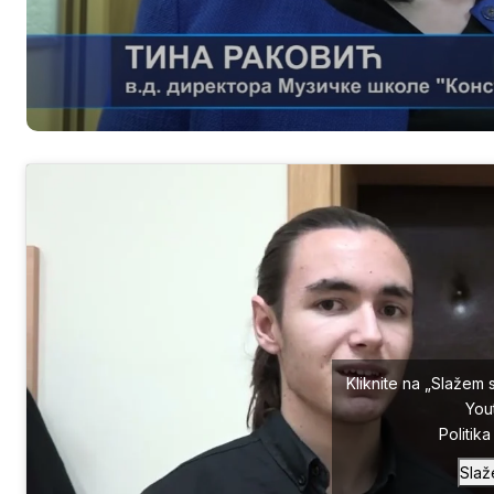
Kliknite na „Slažem 
You
Politik
Slaž