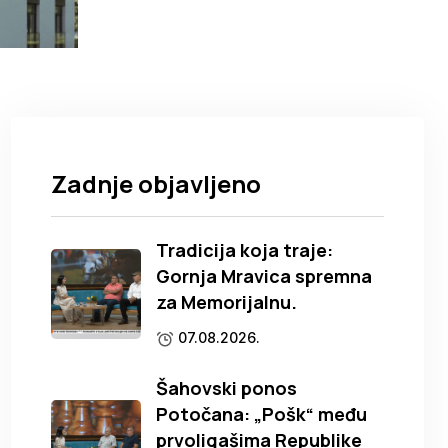
Zadnje objavljeno
Tradicija koja traje:
Gornja Mravica spremna
za Memorijalnu.
07.08.2026.
Šahovski ponos
Potočana: „Pošk“ među
prvoligašima Republike