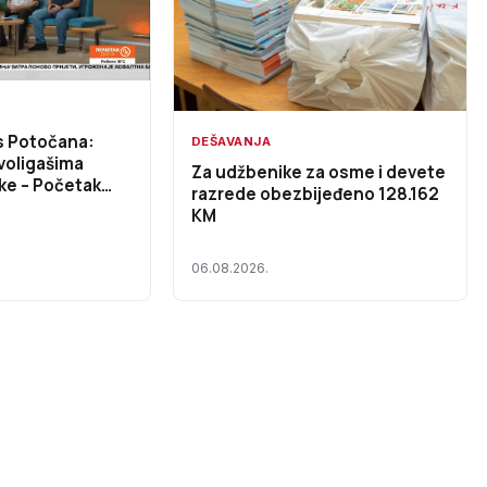
s Potočana:
DEŠAVANJA
voligašima
Za udžbenike za osme i devete
ke – Početak
razrede obezbijeđeno 128.162
DEO)
KM
06.08.2026.