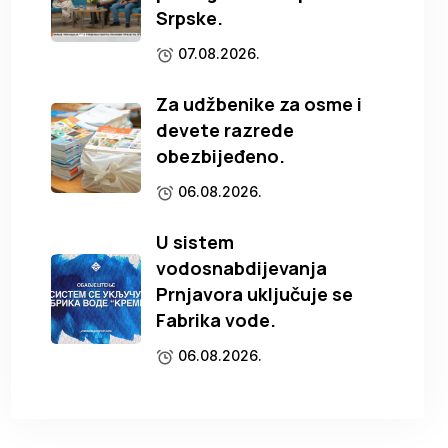
Srpske.
07.08.2026.
Za udžbenike za osme i
devete razrede
obezbijeđeno.
06.08.2026.
U sistem
vodosnabdijevanja
Prnjavora uključuje se
Fabrika vode.
06.08.2026.