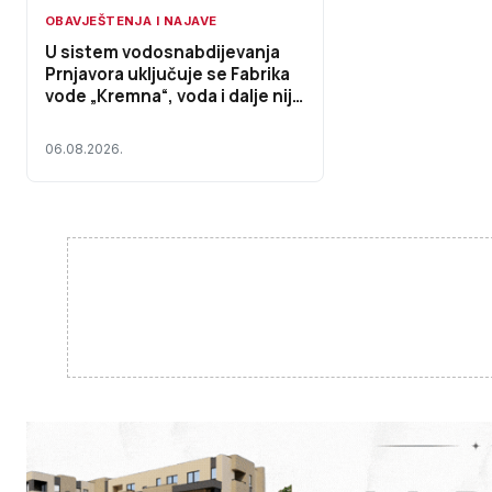
OBAVJEŠTENJA I NAJAVE
U sistem vodosnabdijevanja
Prnjavora uključuje se Fabrika
vode „Kremna“, voda i dalje nije
za piće
06.08.2026.