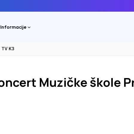
 Informacije
g TV K3
oncert Muzičke škole Pr