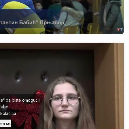
se“ da biste omogućili
tube
a kolačića
em se