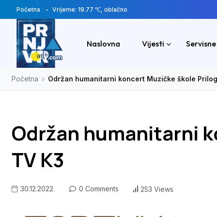
Početna
Vrijeme: 19.77 ℃, oblačno
Naslovna
Vijesti
Servisne
Početna
»
Održan humanitarni koncert Muzičke škole Prilo
Održan humanitarni k
TV K3
30.12.2022.
0 Comments
253 Views