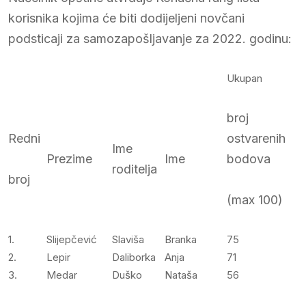
korisnika kojima će biti dodijeljeni novčani
podsticaji za samozapošljavanje za 2022. godinu:
Ukupan
broj
Redni
ostvarenih
Ime
Prezime
Ime
bodova
roditelja
broj
(max 100)
1.
Slijepčević
Slaviša
Branka
75
2.
Lepir
Daliborka
Anja
71
3.
Medar
Duško
Nataša
56