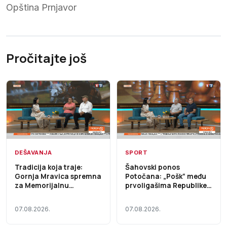
Opština Prnjavor
Pročitajte još
DEŠAVANJA
SPORT
Tradicija koja traje:
Šahovski ponos
Gornja Mravica spremna
Potočana: „Pošk“ među
za Memorijalnu
prvoligašima Republike
štraparijadu – Početak
Srpske – Početak dana
dana TV K3 (VIDEO)
TV K3 (VIDEO)
07.08.2026.
07.08.2026.