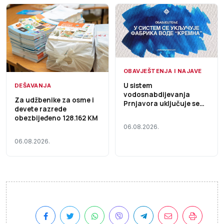
OBAVJEŠTENJA I NAJAVE
U sistem
DEŠAVANJA
vodosnabdijevanja
Za udžbenike za osme i
Prnjavora uključuje se
devete razrede
Fabrika vode „Kremna“,
obezbijeđeno 128.162 KM
voda i dalje nije za piće
06.08.2026.
06.08.2026.