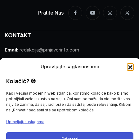
Pratite Nas
KONTAKT
Email:
redakcija@prnjavorinfo.com
Telefon:
(+387)065 609 937
Upravljajte saglasnostima
MARKETING
Kolačić? 🍪
Email:
marketing@prnjavorinfo.com
Kao i većina modernih web stranica, koristimo kolačiće kako bismo
poboljšali vaše iskustvo na sajtu. Oni nam pomažu da vidimo šta vas
Telefon:
(+387)065 955 355
najviše zanima, da sajt radi brže i da sadržaj bude relevantniji. Klikom
na „Prihvati“ saglasni ste sa upotrebom kolačića.
POŠALJI VIJEST
Upravljajte uslugama
Imate vijest za nas? Javite nam se na