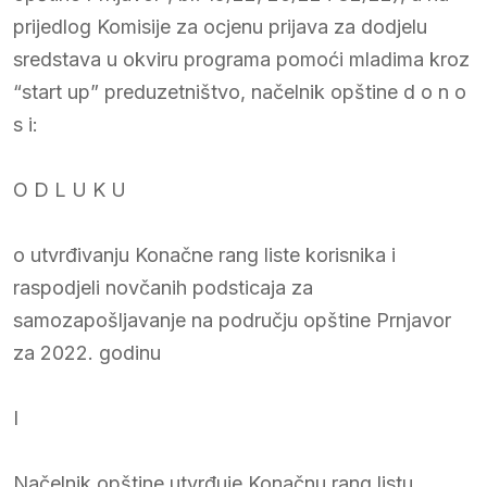
prijedlog Komisije za ocjenu prijava za dodjelu
sredstava u okviru programa pomoći mladima kroz
“start up” preduzetništvo, načelnik opštine d o n o
s i:
O D L U K U
o utvrđivanju Konačne rang liste korisnika i
raspodjeli novčanih podsticaja za
samozapošljavanje na području opštine Prnjavor
za 2022. godinu
I
Načelnik opštine utvrđuje Konačnu rang listu