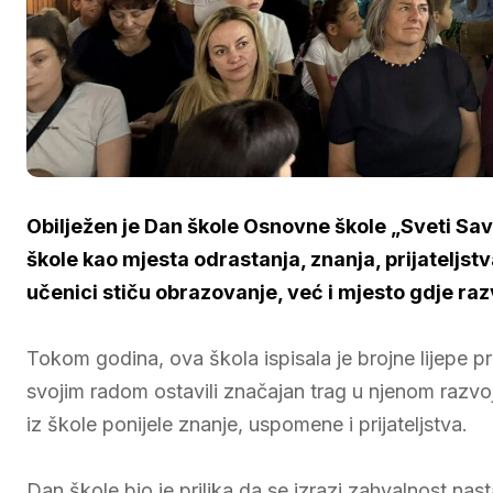
Obilježen je Dan škole Osnovne škole „Sveti Sav
škole kao mjesta odrastanja, znanja, prijateljstv
učenici stiču obrazovanje, već i mjesto gdje razvi
Tokom godina, ova škola ispisala je brojne lijepe pri
svojim radom ostavili značajan trag u njenom razvo
iz škole ponijele znanje, uspomene i prijateljstva.
Dan škole bio je prilika da se izrazi zahvalnost na