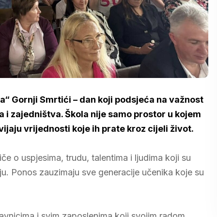
a“ Gornji Smrtići – dan koji podsjeća na važnost
a i zajedništva. Škola nije samo prostor u kojem
jaju vrijednosti koje ih prate kroz cijeli život.
če o uspjesima, trudu, talentima i ljudima koji su
ju. Ponos zauzimaju sve generacije učenika koje su
stavnicima i svim zaposlenima koji svojim radom,