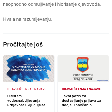
neophodno odmuljivanje i hlorisanje cjevovoda.
Hvala na razumijevanju.
Pročitajte još
OBAVJEŠTENJA I NAJAVE
OBAVJEŠTENJA I NAJAVE
U sistem
Javni poziv za
vodosnabdijevanja
dostavljanje prijava za
Prnjavora uključuje se
dodjelu novčanih
Fabrika vode „Kremna“,
sredstava za