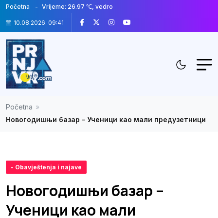
Početna
Vrijeme: 26.97 ℃, vedro
10.08.2026. 09:41
Početna
»
Новогодишњи базар – Ученици као мали предузетници
- Obavještenja i najave
Новогодишњи базар –
Ученици као мали