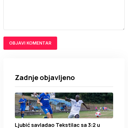
Zadnje objavljeno
Ljubić savladao Tekstilac sa 3:2 u