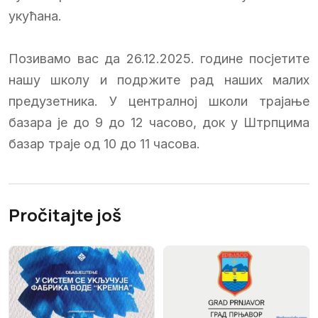
укућана.
Позивамо вас да 26.12.2025. године посјетите
нашу школу и подржите рад наших малих
предузетника. У централној школи трајање
базара је до 9 до 12 часово, док у Штрпцима
базар траје од 10 до 11 часова.
Pročitajte još