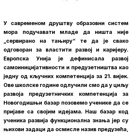
У савременом друштву образовни систем
мора подучавати младе да ништа није
„сервирано на тањиру“ те да је свако
одговоран за властити развој и каријеру.
Европска Унија је дефинисала развој
самоиницијативности и предузетништва као
једну од кључних компетенција за 21. вијек.
Ове школске године одлучили смо да у циљу
развоја предузетничких компетенција за
Новогодишњи базар позовемо ученике да се
пријаве са својим идејама. Наш базар код
ученика развија функционална знања јер су
њихови задаци да осмисле назив предузећа,