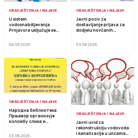
OBAVJEŠTENJA I NAJAVE
OBAVJEŠTENJA I NAJAVE
U sistem
Javni poziv za
vodosnabdijevanja
dostavljanje prijava za
Prnjavora uključuje se
dodjelu novčanih
Fabrika vode „Kremna“,
sredstava za
voda i dalje nije za piće
sufinansiranje
06.08.2026.
03.08.2026.
investicionih ulaganja
zajednica za upravljanje
zgradama na teritoriji
Grada Prnjavor
OBAVJEŠTENJA I NAJAVE
Народна библиотека
OBAVJEŠTENJA I NAJAVE
Прњавор организује
изложбу слика и
Javni uvid za
дубореза „Христова
rekonstrukciju vodovoda
Голгота“
i kanalizacije u ulicama
03.08.2026.