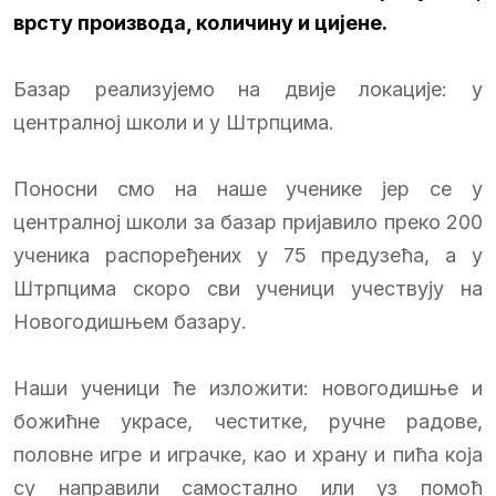
врсту производа, количину и цијене.
Базар реализујемо на двије локације: у
централној школи и у Штрпцима.
Поносни смо на наше ученике јер се у
централној школи за базар пријавило преко 200
ученика распоређених у 75 предузећа, а у
Штрпцима скоро сви ученици учествују на
Новогодишњем базару.
Наши ученици ће изложити: новогодишње и
божићне украсе, честитке, ручне радове,
половне игре и играчке, као и храну и пића која
су направили самостално или уз помоћ