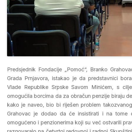
Predsjednik Fondacije „Pomoć“, Branko Grahovac
Grada Prnjavora, istakao je da predstavnici bor
Vlade Republike Srpske Savom Minićem, s cilj
omogućila borcima da za obračun penzije biraju des
kako je naveo, bio bi riješen problem takozvanog 
Grahovac je dodao da će insistirati i na tome 
omogućeno i penzionerima koji su već ostvarili pra
razgovaralo na četvrtoj redovnoj i radnoj Skupšti