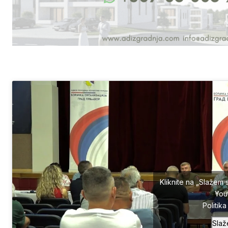
Kliknite na „Slažem 
You
Politik
Slaž