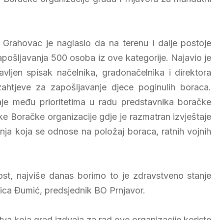
 Grahovac je naglasio da na terenu i dalje postoje
zapošljavanja 500 osoba iz ove kategorije. Najavio je
vljen spisak načelnika, gradonačelnika i direktora
 zahtjeve za zapošljavanje djece poginulih boraca.
aje među prioritetima u radu predstavnika boračke
ke Boračke organizacije gdje je razmatran izvještaje
tanja koja se odnose na položaj boraca, ratnih vojnih
st, najviše danas borimo to je zdravstveno stanje
erica Đumić, predsjednik BO Prnjavor.
a koja grad izdvaja za rad ove organizacije koriste