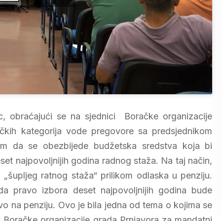
, obraćajući se na sjednici Boračke organizacije
ačkih kategorija vode pregovore sa predsjednikom
em da se obezbijede budžetska sredstva koja bi
et najpovoljnijih godina radnog staža. Na taj način,
„šupljeg ratnog staža“ prilikom odlaska u penziju.
da pravo izbora deset najpovoljnijih godina bude
vo na penziju. Ovo je bila jedna od tema o kojima se
ni Boračke organizacije grada Prnjavora za mandatni