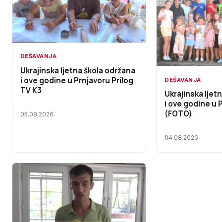
DEŠAVANJA
Ukrajinska ljetna škola održana
i ove godine u Prnjavoru Prilog
DEŠAVANJA
TV K3
Ukrajinska ljet
i ove godine u 
(FOTO)
05.08.2026.
04.08.2026.