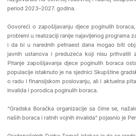
period 2023–2027. godina.
Govoreći o zapošljavanju djece poginulih boraca,
problemi u realizaciji ranije najavljenog programa 
i da bi u narednih petnaest dana mogao biti obja
javnih ustanova i preduzeća koji nisu prihvatili
Pitanje zapošljavanja djece poginulih boraca ost
populacije istaknuto je na sjednici Skupštine grads
o radu i finansijskom poslovanju, ali i aktuelna pi
invalida i porodica poginulih boraca.
“Gradska Boračka organizacije sa čime se, nažalo
naših boraca i ratnih vojnih invalida” pojasnio je P
Gradonačelnik Darko Tomaš istakao je da se sredstv