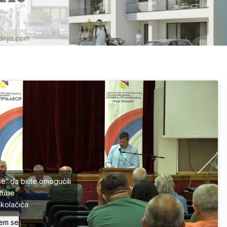
se“ da biste omogućili
tube
a kolačića
em se