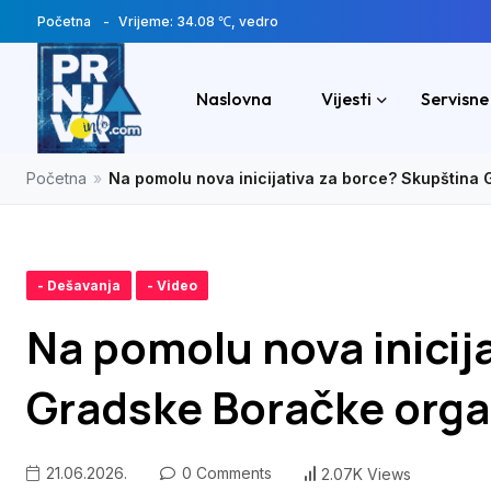
Početna
Vrijeme: 34.08 ℃, vedro
Naslovna
Vijesti
Servisne
Početna
»
Na pomolu nova inicijativa za borce? Skupština 
- Dešavanja
- Video
Na pomolu nova inicij
Gradske Boračke organ
21.06.2026.
0 Comments
2.07K Views