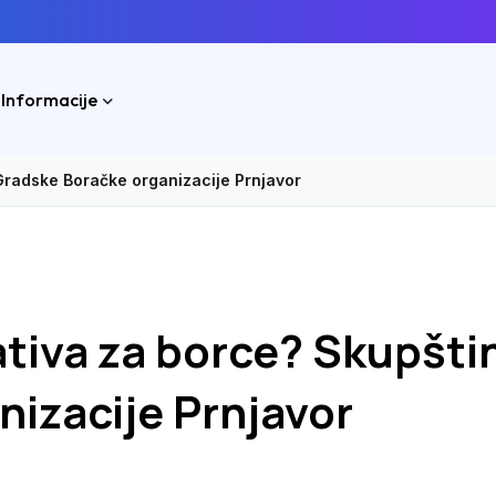
 Informacije
Gradske Boračke organizacije Prnjavor
ativa za borce? Skupšti
izacije Prnjavor