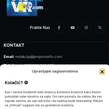
Pratite Nas
KONTAKT
Email:
redakcija@prnjavorinfo.com
Telefon:
(+387)065 609 937
Upravljajte saglasnostima
MARKETING
Kolačić? 🍪
Email:
marketing@prnjavorinfo.com
Kao i većina modernih web stranica, koristimo kolačiće kako bismo
poboljšali vaše iskustvo na sajtu. Oni nam pomažu da vidimo šta vas
Telefon:
(+387)065 955 355
najviše zanima, da sajt radi brže i da sadržaj bude relevantniji. Klikom
na „Prihvati“ saglasni ste sa upotrebom kolačića.