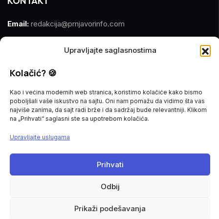
KONTAKT
Email:
redakcija@prnjavorinfo.com
Telefon:
(+387)065 609 937
Upravljajte saglasnostima
MARKETING
Kolačić? 🍪
Email:
marketing@prnjavorinfo.com
Kao i većina modernih web stranica, koristimo kolačiće kako bismo
poboljšali vaše iskustvo na sajtu. Oni nam pomažu da vidimo šta vas
Telefon:
(+387)065 955 355
najviše zanima, da sajt radi brže i da sadržaj bude relevantniji. Klikom
na „Prihvati“ saglasni ste sa upotrebom kolačića.
POŠALJI VIJEST
Upravljajte uslugama
Imate vijest za nas? Javite nam se na
Prihvati
redakcija@prnjavorinfo.com
Odbij
Prnjavorinfo.com
@2015-2026. All Rights Reserved.
Prikaži podešavanja
Politika kolačića
Impressum