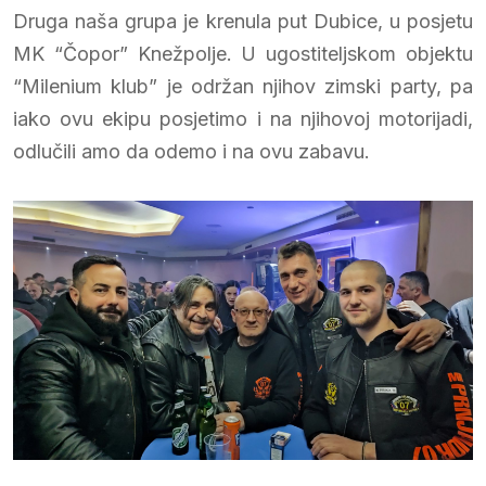
Druga naša grupa je krenula put Dubice, u posjetu
MK “Čopor” Knežpolje. U ugostiteljskom objektu
“Milenium klub” je održan njihov zimski party, pa
iako ovu ekipu posjetimo i na njihovoj motorijadi,
odlučili amo da odemo i na ovu zabavu.