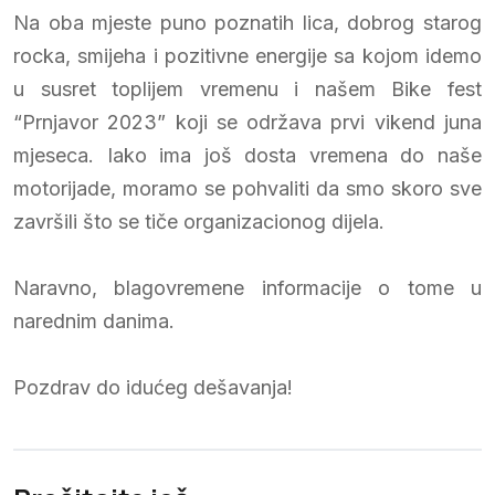
Na oba mjeste puno poznatih lica, dobrog starog
rocka, smijeha i pozitivne energije sa kojom idemo
u susret toplijem vremenu i našem Bike fest
“Prnjavor 2023” koji se održava prvi vikend juna
mjeseca. Iako ima još dosta vremena do naše
motorijade, moramo se pohvaliti da smo skoro sve
završili što se tiče organizacionog dijela.
Naravno, blagovremene informacije o tome u
narednim danima.
Pozdrav do idućeg dešavanja!