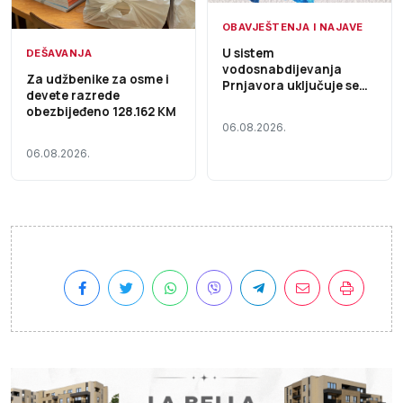
OBAVJEŠTENJA I NAJAVE
U sistem
DEŠAVANJA
vodosnabdijevanja
Za udžbenike za osme i
Prnjavora uključuje se
devete razrede
Fabrika vode „Kremna“,
obezbijeđeno 128.162 KM
voda i dalje nije za piće
06.08.2026.
06.08.2026.