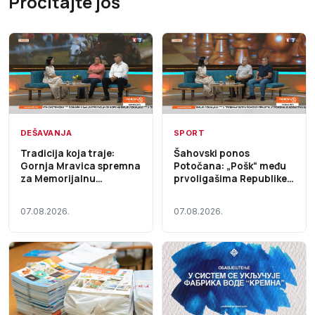
Pročitajte još
DEŠAVANJA
SPORT
Tradicija koja traje:
Šahovski ponos
Gornja Mravica spremna
Potočana: „Pošk“ među
za Memorijalnu
prvoligašima Republike
štraparijadu – Početak
Srpske – Početak dana
dana TV K3 (VIDEO)
TV K3 (VIDEO)
07.08.2026.
07.08.2026.