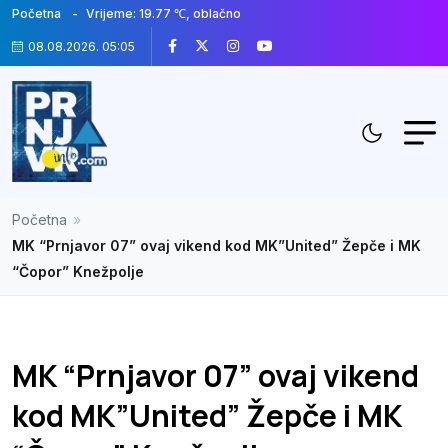
Početna
Vrijeme: 19.77 ℃, oblačno
08.08.2026. 05:05
Početna
»
MK “Prnjavor 07” ovaj vikend kod MK”United” Žepče i MK
“Čopor” Knežpolje
MK “Prnjavor 07” ovaj vikend
kod MK”United” Žepče i MK