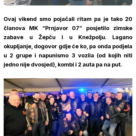
Ovaj vikend smo pojačali ritam pa je tako 20
članova MK “Prnjavor 07” posjetilo zimske
zabave u Žepču i u Knežpolju. Lagano
okupljanje, dogovor gdje će ko, pa onda podjela
u 2 grupe i napunismo 3 vozila (od kojih niti
jedno nije dvosjed), kombi i 2 auta pa na put.