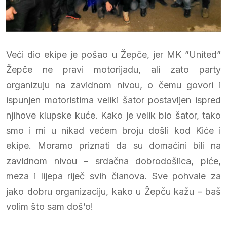
Veći dio ekipe je pošao u Žepče, jer MK ”United”
Žepče ne pravi motorijadu, ali zato party
organizuju na zavidnom nivou, o čemu govori i
ispunjen motoristima veliki šator postavljen ispred
njihove klupske kuće. Kako je velik bio šator, tako
smo i mi u nikad većem broju došli kod Kiće i
ekipe. Moramo priznati da su domaćini bili na
zavidnom nivou – srdačna dobrodošlica, piće,
meza i lijepa riječ svih članova. Sve pohvale za
jako dobru organizaciju, kako u Žepču kažu – baš
volim što sam doš’o!