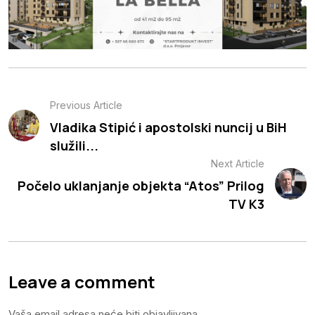
Previous Article
Vladika Stipić i apostolski nuncij u BiH
služili...
Next Article
Počelo uklanjanje objekta “Atos” Prilog
TV K3
Leave a comment
Vaša email adresa neće biti objavljivana.