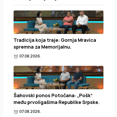
Tradicija koja traje: Gornja Mravica
spremna za Memorijalnu.
07.08.2026.
Šahovski ponos Potočana: „Pošk“
među prvoligašima Republike Srpske.
07.08.2026.