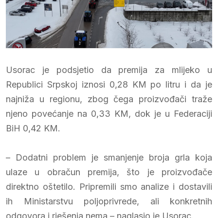
Usorac je podsjetio da premija za mlijeko u
Republici Srpskoj iznosi 0,28 KM po litru i da je
najniža u regionu, zbog čega proizvođači traže
njeno povećanje na 0,33 KM, dok je u Federaciji
BiH 0,42 KM.
– Dodatni problem je smanjenje broja grla koja
ulaze u obračun premija, što je proizvođače
direktno oštetilo. Pripremili smo analize i dostavili
ih Ministarstvu poljoprivrede, ali konkretnih
odgovora i rješenja nema – naglasio je Usorac.