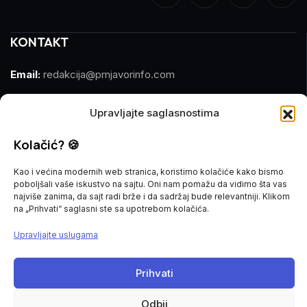
KONTAKT
Email:
redakcija@prnjavorinfo.com
Telefon:
(+387)065 609 937
Upravljajte saglasnostima
MARKETING
Kolačić? 🍪
Email:
marketing@prnjavorinfo.com
Kao i većina modernih web stranica, koristimo kolačiće kako bismo
poboljšali vaše iskustvo na sajtu. Oni nam pomažu da vidimo šta vas
Telefon:
(+387)065 955 355
najviše zanima, da sajt radi brže i da sadržaj bude relevantniji. Klikom
na „Prihvati“ saglasni ste sa upotrebom kolačića.
POŠALJI VIJEST
Upravljajte uslugama
Imate vijest za nas? Javite nam se na
Prihvati
redakcija@prnjavorinfo.com
Odbij