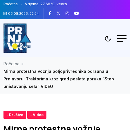
Početna
Vrijeme: 27.68 ℃, vedro
06.08.2026. 22:54
Početna
»
Mirna protestna vožnja poljoprivrednika održana u
Prnjavoru: Traktorima kroz grad poslata poruka “Stop
uništavanju sela” VIDEO
- Društvo
- Video
Mirna protestna vožnja