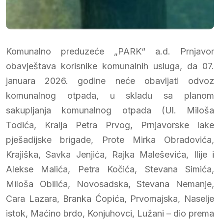
Komunalno preduzeće „PARK“ a.d. Prnjavor
obavještava korisnike komunalnih usluga, da 07.
januara 2026. godine neće obavljati odvoz
komunalnog otpada, u skladu sa planom
sakupljanja komunalnog otpada (Ul. Miloša
Todića, Kralja Petra Prvog, Prnjavorske lake
pješadijske brigade, Prote Mirka Obradovića,
Krajiška, Savka Jenjića, Rajka Maleševića, Ilije i
Alekse Malića, Petra Kočića, Stevana Simića,
Miloša Obilića, Novosadska, Stevana Nemanje,
Cara Lazara, Branka Ćopića, Prvomajska, Naselje
istok, Maćino brdo, Konjuhovci, Lužani – dio prema