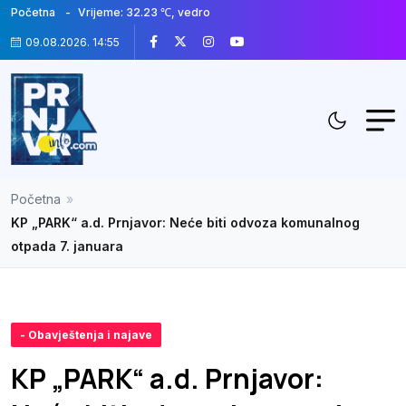
Početna
Vrijeme: 32.23 ℃, vedro
09.08.2026. 14:55
Početna
»
KP „PARK“ a.d. Prnjavor: Neće biti odvoza komunalnog
otpada 7. januara
- Obavještenja i najave
KP „PARK“ a.d. Prnjavor: