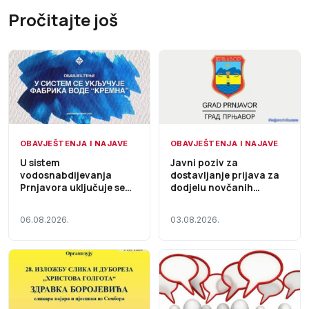
Pročitajte još
OBAVJEŠTENJA I NAJAVE
OBAVJEŠTENJA I NAJAVE
U sistem
Javni poziv za
vodosnabdijevanja
dostavljanje prijava za
Prnjavora uključuje se
dodjelu novčanih
Fabrika vode „Kremna“,
sredstava za
voda i dalje nije za piće
sufinansiranje
06.08.2026.
03.08.2026.
investicionih ulaganja
zajednica za upravljanje
zgradama na teritoriji
Grada Prnjavor