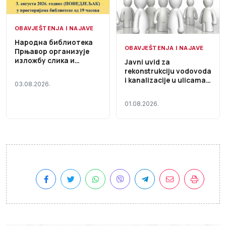
OBAVJEŠTENJA I NAJAVE
Народна библиотека
OBAVJEŠTENJA I NAJAVE
Прњавор организује
изложбу слика и
Javni uvid za
дубореза „Христова
rekonstrukciju vodovoda
Голгота“
i kanalizacije u ulicama
03.08.2026.
Cara Lazara i Stevana
Nemanje
01.08.2026.