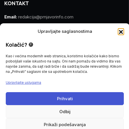
KONTAKT
Email:
redakcija@prnjavorinfo.com
Telefon:
(+387)065 609 937
Upravljajte saglasnostima
MARKETING
Kolačić? 🍪
Kao i većina modernih web stranica, koristimo kolačiće kako bismo
Email:
marketing@prnjavorinfo.com
poboljšali vaše iskustvo na sajtu. Oni nam pomažu da vidimo šta vas
najviše zanima, da sajt radi brže i da sadržaj bude relevantniji. Klikom
Telefon:
(+387)065 955 355
na „Prihvati“ saglasni ste sa upotrebom kolačića.
Upravljajte uslugama
POŠALJI VIJEST
Imate vijest za nas? Javite nam se na
Prihvati
redakcija@prnjavorinfo.com
Odbij
Prnjavorinfo.com
@2015-2026. All Rights Reserved.
Prikaži podešavanja
Politika kolačića
Impressum