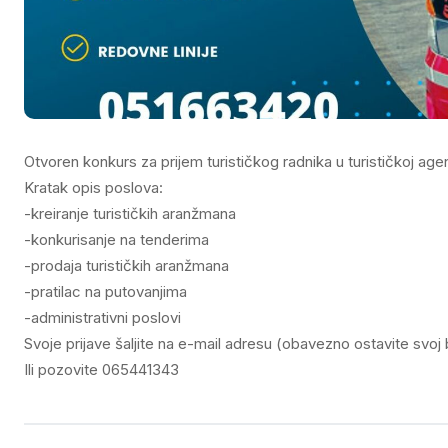
Otvoren konkurs za prijem turističkog radnika u turističkoj agen
Kratak opis poslova:
-kreiranje turističkih aranžmana
-konkurisanje na tenderima
-prodaja turističkih aranžmana
-pratilac na putovanjima
-administrativni poslovi
Svoje prijave šaljite na e-mail adresu (obavezno ostavite svoj
Ili pozovite 065441343