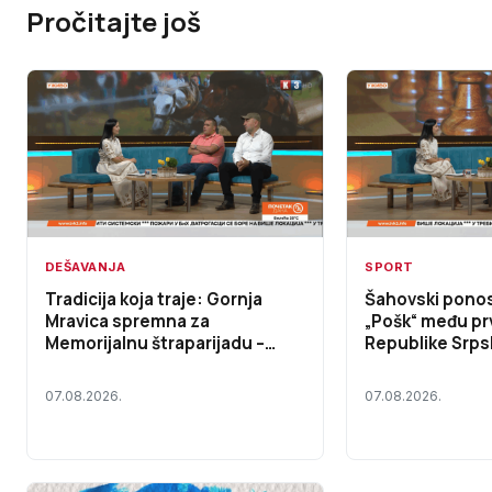
Pročitajte još
DEŠAVANJA
SPORT
Tradicija koja traje: Gornja
Šahovski pono
Mravica spremna za
„Pošk“ među pr
Memorijalnu štraparijadu –
Republike Srps
Početak dana TV K3 (VIDEO)
dana TV K3 (VI
07.08.2026.
07.08.2026.