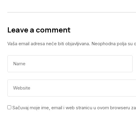
Leave a comment
Vaša email adresa neće biti objavljivana.
Neophodna polja su 
Sačuvaj moje ime, email i web stranicu u ovom browseru z