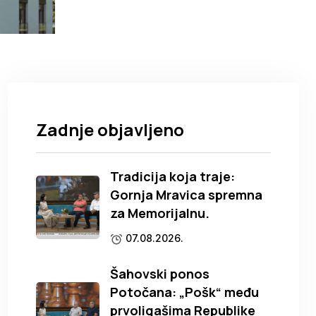
Zadnje objavljeno
Tradicija koja traje:
Gornja Mravica spremna
za Memorijalnu.
07.08.2026.
Šahovski ponos
Potočana: „Pošk“ među
prvoligašima Republike