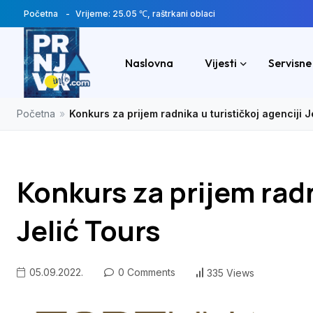
Početna
Vrijeme: 25.05 ℃, raštrkani oblaci
Naslovna
Vijesti
Servisne
Početna
»
Konkurs za prijem radnika u turističkoj agenciji J
Konkurs za prijem radn
Jelić Tours
05.09.2022.
0 Comments
335 Views