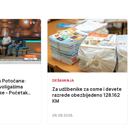
s Potočana:
DEŠAVANJA
voligašima
Za udžbenike za osme i devete
ke – Početak
razrede obezbijeđeno 128.162
DEO)
KM
06.08.2026.