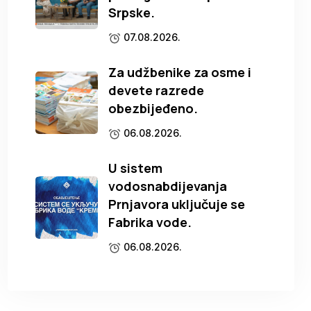
Srpske.
07.08.2026.
Za udžbenike za osme i
devete razrede
obezbijeđeno.
06.08.2026.
U sistem
vodosnabdijevanja
Prnjavora uključuje se
Fabrika vode.
06.08.2026.