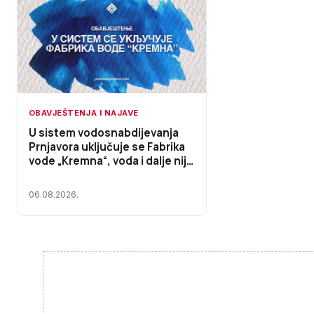
OBAVJEŠTENJA I NAJAVE
U sistem vodosnabdijevanja
Prnjavora uključuje se Fabrika
vode „Kremna“, voda i dalje nije
za piće
06.08.2026.