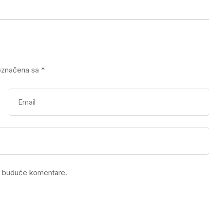
označena sa
*
a buduće komentare.