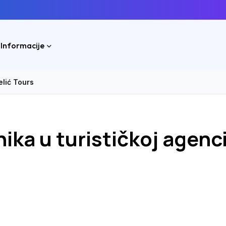
 Informacije
elić Tours
ika u turističkoj agenci