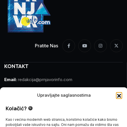
Pratite Nas
KONTAKT
Email:
redakcija@prnjavorinfo.com
Telefon:
(+387)065 609 937
Upravljajte saglasnostima
MARKETING
Kolačić? 🍪
Email:
marketing@prnjavorinfo.com
Kao i većina modernih web stranica, koristimo kolačiće kako bismo
poboljšali vaše iskustvo na sajtu. Oni nam pomažu da vidimo šta vas