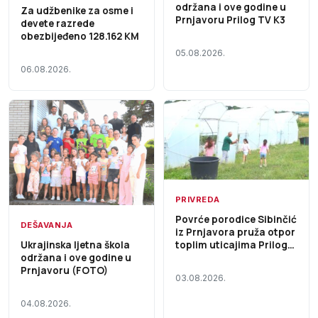
održana i ove godine u
Za udžbenike za osme i
Prnjavoru Prilog TV K3
devete razrede
obezbijeđeno 128.162 KM
05.08.2026.
06.08.2026.
PRIVREDA
Povrće porodice Sibinčić
DEŠAVANJA
iz Prnjavora pruža otpor
toplim uticajima Prilog
Ukrajinska ljetna škola
TV K3
održana i ove godine u
Prnjavoru (FOTO)
03.08.2026.
04.08.2026.