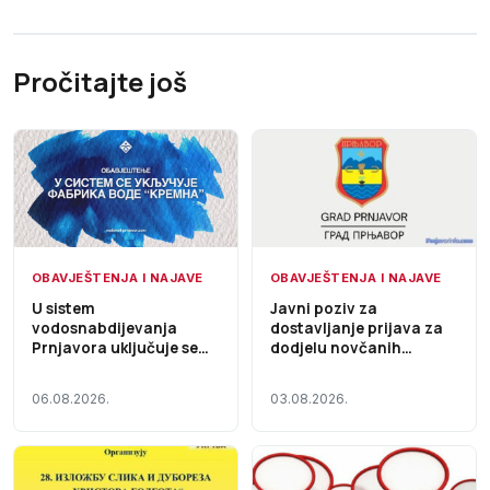
Pročitajte još
OBAVJEŠTENJA I NAJAVE
OBAVJEŠTENJA I NAJAVE
U sistem
Javni poziv za
vodosnabdijevanja
dostavljanje prijava za
Prnjavora uključuje se
dodjelu novčanih
Fabrika vode „Kremna“,
sredstava za
voda i dalje nije za piće
sufinansiranje
06.08.2026.
03.08.2026.
investicionih ulaganja
zajednica za upravljanje
zgradama na teritoriji
Grada Prnjavor