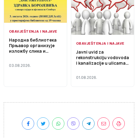
OBAVJEŠTENJA I NAJAVE
Народна библиотека
OBAVJEŠTENJA I NAJAVE
Прњавор организује
изложбу слика и
Javni uvid za
дубореза „Христова
rekonstrukciju vodovoda
Голгота“
i kanalizacije u ulicama
03.08.2026.
Cara Lazara i Stevana
Nemanje
01.08.2026.