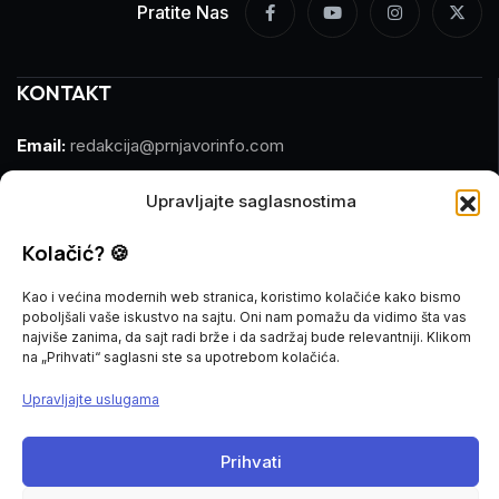
Pratite Nas
KONTAKT
Email:
redakcija@prnjavorinfo.com
Telefon:
(+387)065 609 937
Upravljajte saglasnostima
MARKETING
Kolačić? 🍪
Kao i većina modernih web stranica, koristimo kolačiće kako bismo
Email:
marketing@prnjavorinfo.com
poboljšali vaše iskustvo na sajtu. Oni nam pomažu da vidimo šta vas
najviše zanima, da sajt radi brže i da sadržaj bude relevantniji. Klikom
Telefon:
(+387)065 955 355
na „Prihvati“ saglasni ste sa upotrebom kolačića.
Upravljajte uslugama
POŠALJI VIJEST
Imate vijest za nas? Javite nam se na
Prihvati
redakcija@prnjavorinfo.com