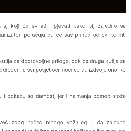
a, koji će svirati i pjevati kako bi, zajedno sa
anizatori poručuju da će sav prihod od svirke biti
utija za dobrovoljne priloge, dok će druga kutija za
e određen, a svi posjetioci moći će da izdvoje onoliko
 i pokažu solidarnost, jer i najmanja pomoć može
 već zbog nečeg mnogo važnijeg – da zajedno