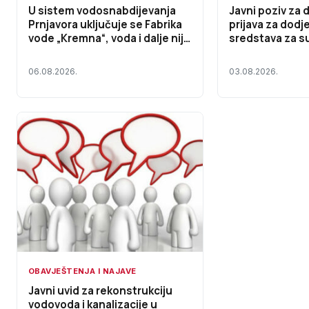
U sistem vodosnabdijevanja
Javni poziv za 
Prnjavora uključuje se Fabrika
prijava za dodj
vode „Kremna“, voda i dalje nije
sredstava za s
za piće
investicionih u
zajednica za up
06.08.2026.
03.08.2026.
zgradama na ter
Prnjavor
OBAVJEŠTENJA I NAJAVE
Javni uvid za rekonstrukciju
vodovoda i kanalizacije u