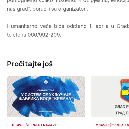
pomognemo koliko možemo. Kroz pjesmu, emociju i 
naš grad“, poručili su organizatori.
Humanitarno veče biće održano 1. aprila u Grad
telefona 066/992-209.
Pročitajte još
OBAVJEŠTENJA I NAJAVE
OBAVJEŠTENJA I 