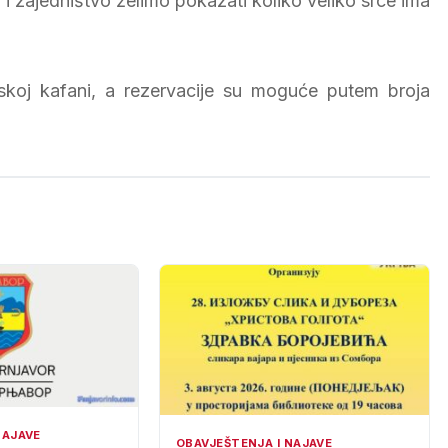
zajedništvo želimo pokazati koliko veliko srce ima
skoj kafani, a rezervacije su moguće putem broja
NAJAVE
OBAVJEŠTENJA I NAJAVE