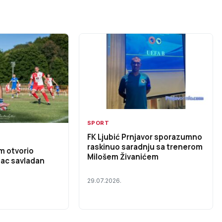
SPORT
FK Ljubić Prnjavor sporazumno
raskinuo saradnju sa trenerom
m otvorio
Milošem Živanićem
nac savladan
29.07.2026.