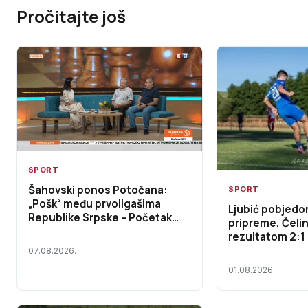
Pročitajte još
SPORT
Šahovski ponos Potočana:
SPORT
„Pošk“ među prvoligašima
Ljubić pobjedo
Republike Srpske – Početak
pripreme, Čeli
dana TV K3 (VIDEO)
rezultatom 2:1
07.08.2026.
01.08.2026.