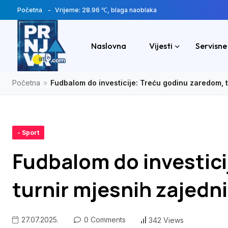
Početna
Vrijeme: 28.96 ℃, blaga naoblaka
Naslovna
Vijesti
Servisne
Početna
»
Fudbalom do investicije: Treću godinu zaredom, t
- Sport
Fudbalom do investici
turnir mjesnih zajedn
27.07.2025.
0 Comments
342 Views