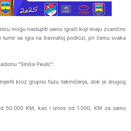
nicu mogu nastupiti samo igrači koji imaju zvanično
m turnir se igra na travnatoj podlozi, pri čemu svaka
tadionu “Siniša Peulić”.
jeriti kroz grupnu fazu takmičenja, dok je drugog
i od 50.000 KM, kao i iznos od 1.000, KM za samu