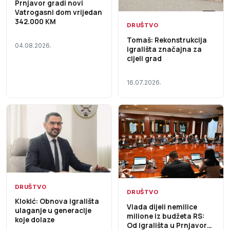
Prnjavor gradi novi
Vatrogasni dom vrijedan
342.000 KM
DRUŠTVO
Tomaš: Rekonstrukcija
04.08.2026.
igrališta značajna za
cijeli grad
16.07.2026.
DRUŠTVO
DRUŠTVO
Klokić: Obnova igrališta
Vlada dijeli nemilice
ulaganje u generacije
milione iz budžeta RS:
koje dolaze
Od igrališta u Prnjavoru