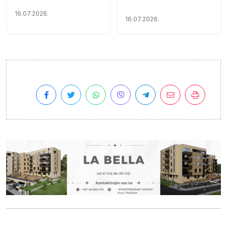
do novog naselja u
Ljubinju i bagera u
16.07.2026.
16.07.2026.
Novom Goraždu