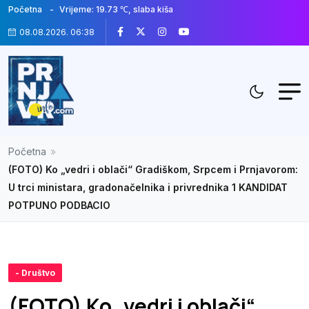
Početna
Vrijeme: 19.73 ℃, slaba kiša
08.08.2026. 06:39
Početna
»
(FOTO) Ko „vedri i oblači“ Gradiškom, Srpcem i Prnjavorom:
U trci ministara, gradonačelnika i privrednika 1 KANDIDAT
POTPUNO PODBACIO
- Društvo
(FOTO) Ko „vedri i oblači“