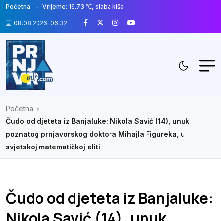
Početna
Vrijeme: 19.73 ℃, slaba kiša
08.08.2026. 06:32
Početna
»
Čudo od djeteta iz Banjaluke: Nikola Savić (14), unuk
poznatog prnjavorskog doktora Mihajla Figureka, u
svjetskoj matematičkoj eliti
Čudo od djeteta iz Banjaluke:
Nikola Savić (14), unuk