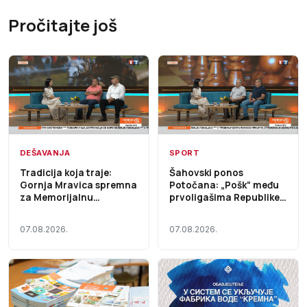
Pročitajte još
DEŠAVANJA
SPORT
Tradicija koja traje:
Šahovski ponos
Gornja Mravica spremna
Potočana: „Pošk“ među
za Memorijalnu
prvoligašima Republike
štraparijadu – Početak
Srpske – Početak dana
dana TV K3 (VIDEO)
TV K3 (VIDEO)
07.08.2026.
07.08.2026.