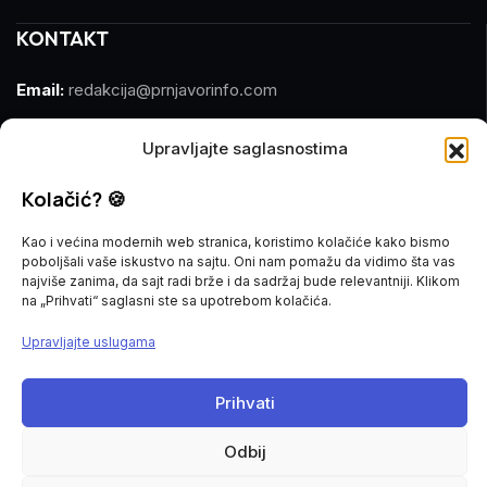
KONTAKT
Email:
redakcija@prnjavorinfo.com
Telefon:
(+387)065 609 937
Upravljajte saglasnostima
MARKETING
Kolačić? 🍪
Email:
marketing@prnjavorinfo.com
Kao i većina modernih web stranica, koristimo kolačiće kako bismo
poboljšali vaše iskustvo na sajtu. Oni nam pomažu da vidimo šta vas
Telefon:
(+387)065 955 355
najviše zanima, da sajt radi brže i da sadržaj bude relevantniji. Klikom
na „Prihvati“ saglasni ste sa upotrebom kolačića.
POŠALJI VIJEST
Upravljajte uslugama
Imate vijest za nas? Javite nam se na
Prihvati
redakcija@prnjavorinfo.com
Odbij
Prnjavorinfo.com
@2015-2026. All Rights Reserved.