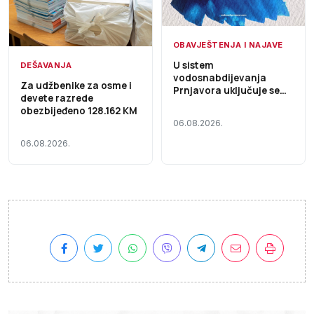
OBAVJEŠTENJA I NAJAVE
U sistem
DEŠAVANJA
vodosnabdijevanja
Za udžbenike za osme i
Prnjavora uključuje se
devete razrede
Fabrika vode „Kremna“,
obezbijeđeno 128.162 KM
voda i dalje nije za piće
06.08.2026.
06.08.2026.