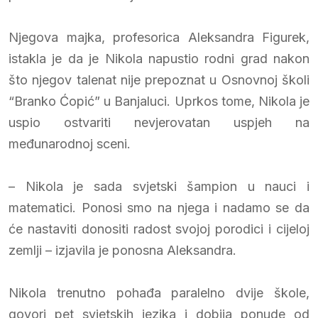
Njegova majka, profesorica Aleksandra Figurek,
istakla je da je Nikola napustio rodni grad nakon
što njegov talenat nije prepoznat u Osnovnoj školi
“Branko Ćopić” u Banjaluci. Uprkos tome, Nikola je
uspio ostvariti nevjerovatan uspjeh na
međunarodnoj sceni.
– Nikola je sada svjetski šampion u nauci i
matematici. Ponosi smo na njega i nadamo se da
će nastaviti donositi radost svojoj porodici i cijeloj
zemlji – izjavila je ponosna Aleksandra.
Nikola trenutno pohađa paralelno dvije škole,
govori pet svjetskih jezika i dobija ponude od