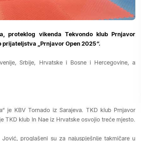
a, proteklog vikenda Tekvondo klub Prnjavor
p prijateljstva „Prnjavor Open 2025“.
enije, Srbije, Hrvatske i Bosne i Hercegovine, a
a“ je KBV Tornado iz Sarajeva. TKD klub Prnjavor
 TKD klub In Nae iz Hrvatske osvojio treće mjesto.
Jović, proglašeni su za najuspješnije takmičare u