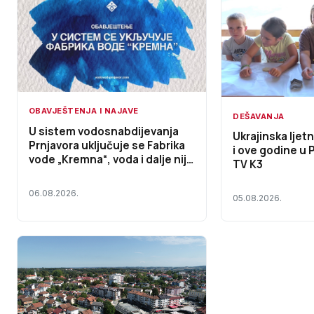
OBAVJEŠTENJA I NAJAVE
DEŠAVANJA
U sistem vodosnabdijevanja
Ukrajinska ljet
Prnjavora uključuje se Fabrika
i ove godine u Prnj
vode „Kremna“, voda i dalje nije
TV K3
za piće
06.08.2026.
05.08.2026.