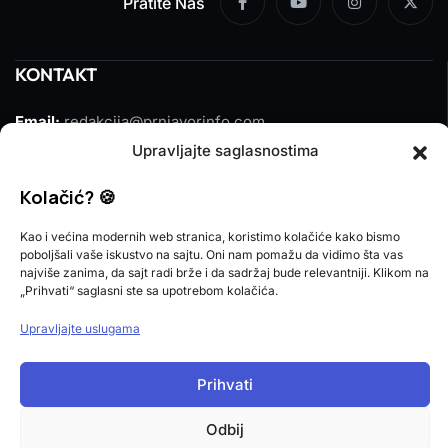
Pratite Nas
KONTAKT
Email:
redakcija@prnjavorinfo.com
Upravljajte saglasnostima
Telefon:
(+387)065 609 937
Kolačić? 🍪
MARKETING
Kao i većina modernih web stranica, koristimo kolačiće kako bismo
poboljšali vaše iskustvo na sajtu. Oni nam pomažu da vidimo šta vas
Email:
marketing@prnjavorinfo.com
najviše zanima, da sajt radi brže i da sadržaj bude relevantniji. Klikom na
„Prihvati“ saglasni ste sa upotrebom kolačića.
Telefon:
(+387)065 955 355
Upravljajte uslugama
POŠALJI VIJEST
Prihvati
Imate vijest za nas? Javite nam se na
redakcija@prnjavorinfo.com
Odbij