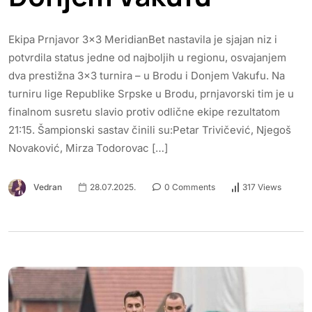
Ekipa Prnjavor 3×3 MeridianBet nastavila je sjajan niz i
potvrdila status jedne od najboljih u regionu, osvajanjem
dva prestižna 3×3 turnira – u Brodu i Donjem Vakufu. Na
turniru lige Republike Srpske u Brodu, prnjavorski tim je u
finalnom susretu slavio protiv odlične ekipe rezultatom
21:15. Šampionski sastav činili su:Petar Trivičević, Njegoš
Novaković, Mirza Todorovac […]
Vedran
28.07.2025.
0 Comments
317 Views