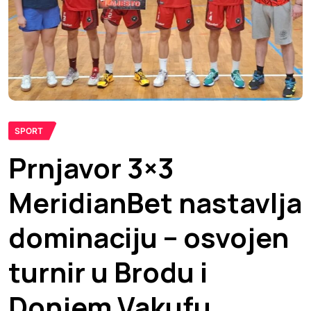
SPORT
Prnjavor 3×3
MeridianBet nastavlja
dominaciju – osvojen
turnir u Brodu i
Donjem Vakufu