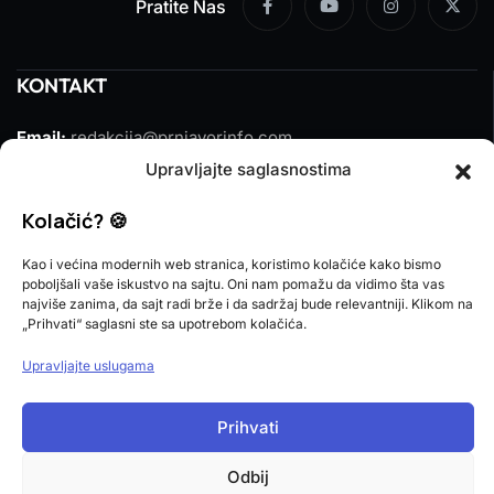
Pratite Nas
KONTAKT
Email:
redakcija@prnjavorinfo.com
Upravljajte saglasnostima
Telefon:
(+387)065 609 937
Kolačić? 🍪
MARKETING
Kao i većina modernih web stranica, koristimo kolačiće kako bismo
poboljšali vaše iskustvo na sajtu. Oni nam pomažu da vidimo šta vas
Email:
marketing@prnjavorinfo.com
najviše zanima, da sajt radi brže i da sadržaj bude relevantniji. Klikom na
„Prihvati“ saglasni ste sa upotrebom kolačića.
Telefon:
(+387)065 955 355
Upravljajte uslugama
POŠALJI VIJEST
Prihvati
Imate vijest za nas? Javite nam se na
redakcija@prnjavorinfo.com
Odbij