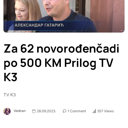
Za 62 novorođenčadi
po 500 KM Prilog TV
K3
TV K3
Vedran
28.09.2023.
1 Comment
357 Views