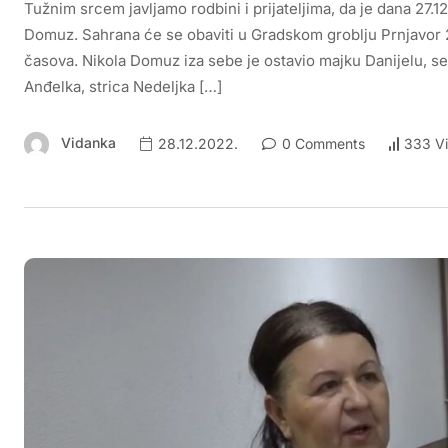
Tužnim srcem javljamo rodbini i prijateljima, da je dana 27.
Domuz. Sahrana će se obaviti u Gradskom groblju Prnjavor 2
časova. Nikola Domuz iza sebe je ostavio majku Danijelu, ses
Anđelka, strica Nedeljka […]
Vidanka
28.12.2022.
0 Comments
333 V