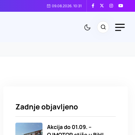
09.08.2026. 10:31
Zadnje objavljeno
Akcija do 01.09. –
QJMOTOR stiže u BiH!