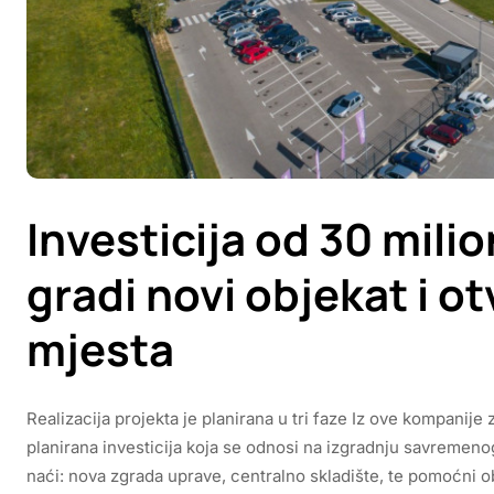
Investicija od 30 mil
gradi novi objekat i o
mjesta
Realizacija projekta je planirana u tri faze Iz ove kompanij
planirana investicija koja se odnosi na izgradnju savremenog
naći: nova zgrada uprave, centralno skladište, te pomoćni ob