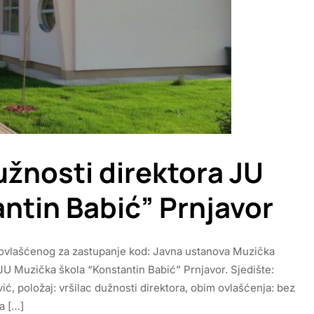
užnosti direktora JU
ntin Babić” Prnjavor
a ovlašćenog za zastupanje kod: Javna ustanova Muzička
JU Muzička škola “Konstantin Babić” Prnjavor. Sjedište:
vić, položaj: vršilac dužnosti direktora, obim ovlašćenja: bez
a […]