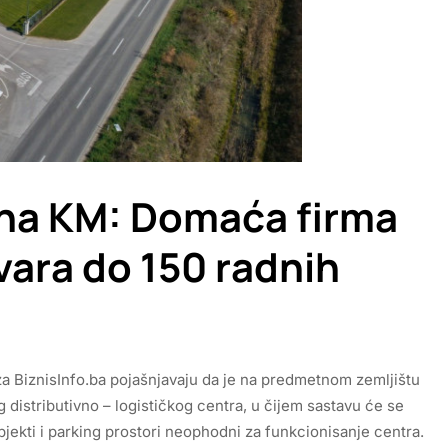
iona KM: Domaća firma
tvara do 150 radnih
e za BiznisInfo.ba pojašnjavaju da je na predmetnom zemljištu
 distributivno – logističkog centra, u čijem sastavu će se
jekti i parking prostori neophodni za funkcionisanje centra.