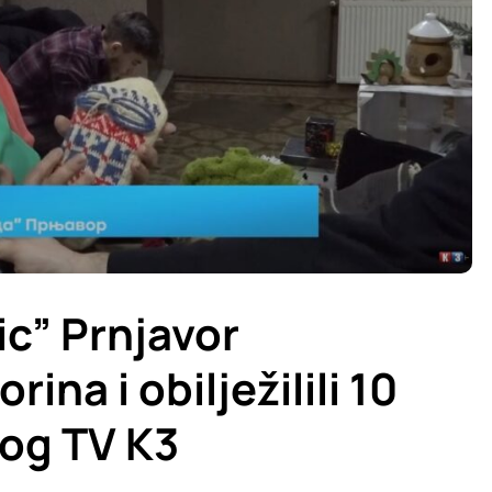
c” Prnjavor
ina i obilježilili 10
log TV K3