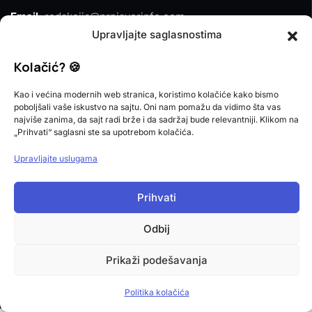
Email:
redakcija@prnjavorinfo.com
Upravljajte saglasnostima
Telefon:
(+387)065 609 937
Kolačić? 🍪
MARKETING
Kao i većina modernih web stranica, koristimo kolačiće kako bismo
poboljšali vaše iskustvo na sajtu. Oni nam pomažu da vidimo šta vas
Email:
marketing@prnjavorinfo.com
najviše zanima, da sajt radi brže i da sadržaj bude relevantniji. Klikom na
„Prihvati“ saglasni ste sa upotrebom kolačića.
Telefon:
(+387)065 955 355
Upravljajte uslugama
POŠALJI VIJEST
Prihvati
Imate vijest za nas? Javite nam se na
Odbij
redakcija@prnjavorinfo.com
Prikaži podešavanja
Prnjavorinfo.com
@2015-2026. All Rights Reserved.
Politika kolačića
Impressum
Politika kolačića