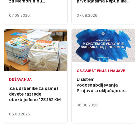
za Memorijalnu
prvoligašima Republike
štraparijadu – Početak
Srpske – Početak dana
dana TV K3 (VIDEO)
TV K3 (VIDEO)
07.08.2026.
07.08.2026.
OBAVJEŠTENJA I NAJAVE
U sistem
DEŠAVANJA
vodosnabdijevanja
Za udžbenike za osme i
Prnjavora uključuje se
devete razrede
Fabrika vode „Kremna“,
obezbijeđeno 128.162 KM
voda i dalje nije za piće
06.08.2026.
06.08.2026.