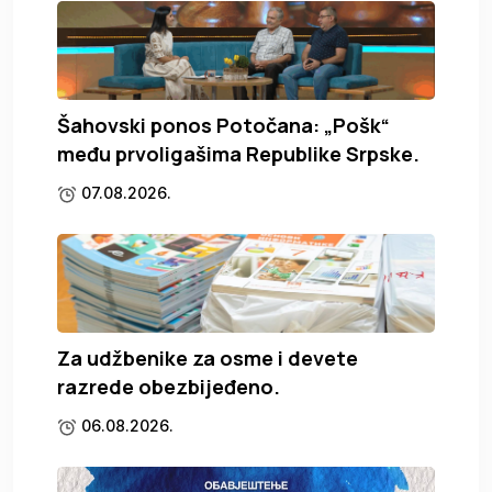
Šahovski ponos Potočana: „Pošk“
među prvoligašima Republike Srpske.
07.08.2026.
Za udžbenike za osme i devete
razrede obezbijeđeno.
06.08.2026.