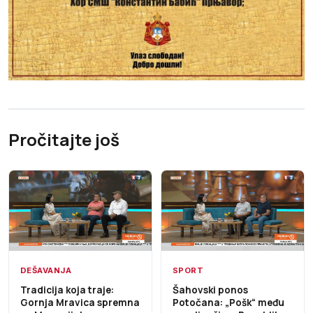
Pročitajte još
DEŠAVANJA
SPORT
Tradicija koja traje:
Šahovski ponos
Gornja Mravica spremna
Potočana: „Pošk“ među