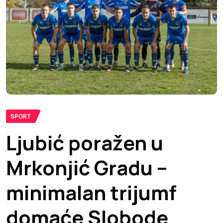
SPORT
Ljubić poražen u
Mrkonjić Gradu –
minimalan trijumf
domaće Slobode