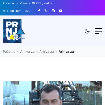
Početna
Vrijeme: 19.71 ℃, vedro
10.08.2026. 07:22
Početna
»
Arhiva za
»
Arhiva za
»
Arhiva za