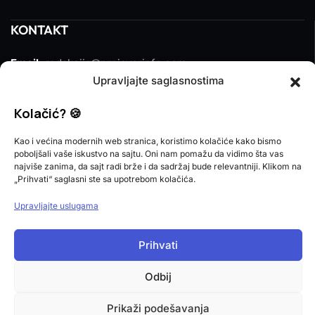
KONTAKT
Email:
redakcija@prnjavorinfo.com
Upravljajte saglasnostima
Telefon:
(+387)065 609 937
Kolačić? 🍪
MARKETING
Kao i većina modernih web stranica, koristimo kolačiće kako bismo
poboljšali vaše iskustvo na sajtu. Oni nam pomažu da vidimo šta vas
Email:
marketing@prnjavorinfo.com
najviše zanima, da sajt radi brže i da sadržaj bude relevantniji. Klikom na
„Prihvati“ saglasni ste sa upotrebom kolačića.
Telefon:
(+387)065 955 355
Upravljajte uslugama
POŠALJI VIJEST
Prihvati
Imate vijest za nas? Javite nam se na
Odbij
redakcija@prnjavorinfo.com
Prikaži podešavanja
Prnjavorinfo.com
@2015-2026. All Rights Reserved.