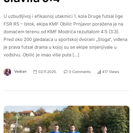
U uzbudljivoj i efikasnoj utakmici 1. kola Druge futsal lige
FSR RS – Istok, ekipa KMF Obilić Prnjavor poražena je na
domaćem terenu od KMF Modriča rezultatom 4:5 (3:3).
Pred oko 200 gledalaca u sportskoj dvorani „Sloga“, viđena
je prava futsal drama u kojoj su se ekipe smjenjivale u
vođstvu. Obilić je imao više puta […]
Vedran
02.11.2025.
0 Comments
417 Views