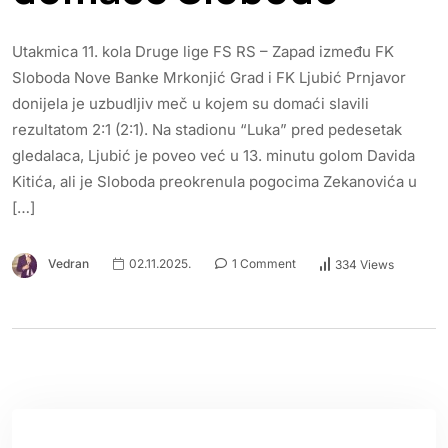
Utakmica 11. kola Druge lige FS RS – Zapad između FK
Sloboda Nove Banke Mrkonjić Grad i FK Ljubić Prnjavor
donijela je uzbudljiv meč u kojem su domaći slavili
rezultatom 2:1 (2:1). Na stadionu “Luka” pred pedesetak
gledalaca, Ljubić je poveo već u 13. minutu golom Davida
Kitića, ali je Sloboda preokrenula pogocima Zekanovića u
[…]
Vedran
02.11.2025.
1 Comment
334 Views