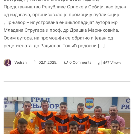
Представништво Републике Српске у Србији, као један
од издавача, организовало је промоцију публикације
„Прњавор – илустрована енциклопедија“ аутора мр
Младена Стругара и проф. др Драшка Маринковића.
Осим аутора, на промоцији се обратио и један од
рецензената, др Радислав Тошић редовни […]
Vedran
02.11.2025.
0 Comments
467 Views