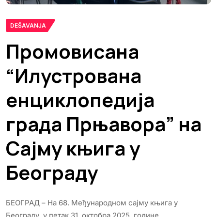
DEŠAVANJA
Промовисана
“Илустрована
енциклопедија
града Прњавора” на
Сајму књига у
Београду
БЕОГРАД – На 68. Међународном сајму књига у
Београду, у петак 31. октобра 2025. године,