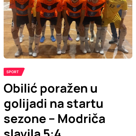
SPORT
Obilić poražen u
golijadi na startu
sezone – Modriča
slavila 5:4