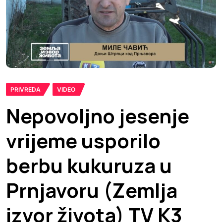
PRIVREDA
VIDEO
Nepovoljno jesenje
vrijeme usporilo
berbu kukuruza u
Prnjavoru (Zemlja
izvor života) TV K3