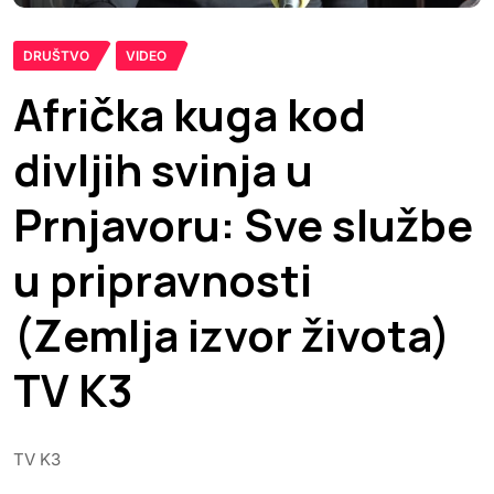
DRUŠTVO
VIDEO
Afrička kuga kod
divljih svinja u
Prnjavoru: Sve službe
u pripravnosti
(Zemlja izvor života)
TV K3
TV K3