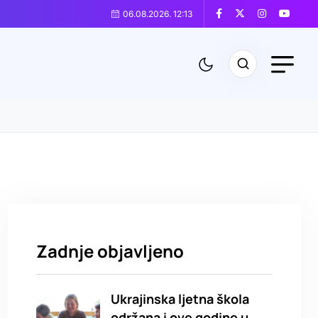
06.08.2026. 12:13
Zadnje objavljeno
Ukrajinska ljetna škola
održana i ove godine u.