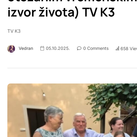
izvor života) TV K3
TV K3
Vedran
05.10.2025.
0 Comments
658 Vie