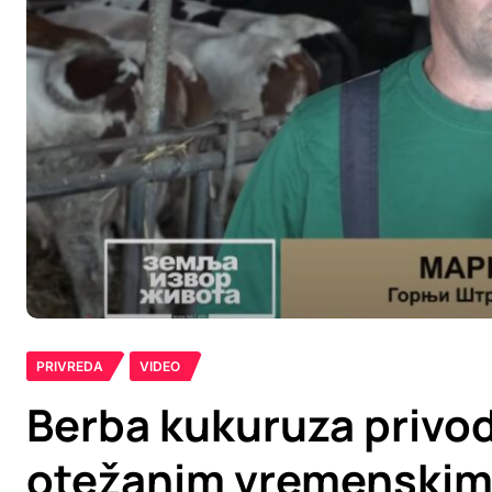
PRIVREDA
VIDEO
Berba kukuruza privod
otežanim vremenskim 