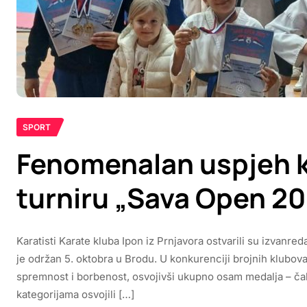
SPORT
Fenomenalan uspjeh k
turniru „Sava Open 20
Karatisti Karate kluba Ipon iz Prnjavora ostvarili su izvanr
je održan 5. oktobra u Brodu. U konkurenciji brojnih klubova
spremnost i borbenost, osvojivši ukupno osam medalja – čak
kategorijama osvojili […]