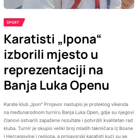
SPORT
Karatisti „Ipona“
izborili mjesto u
reprezentaciji na
Banja Luka Openu
Karate klub „Ipon“ Prnjavor nastupio je proteklog vikenda
na međunarodnom turniru Banja Luka Open, gdje su njegovi
članovi ostvarili zapažene rezultate i potvrdili kvalitetan rad
kluba. Turnir je okupio veliki broj mladih takmičara iz Bosne
i Hercegovine i regiona, a prnjavorski karatisti kući su se