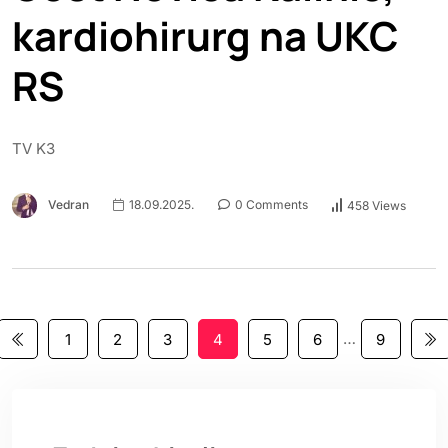
kardiohirurg na UKC
RS
TV K3
Vedran
18.09.2025.
0 Comments
458 Views
…
1
2
3
4
5
6
9