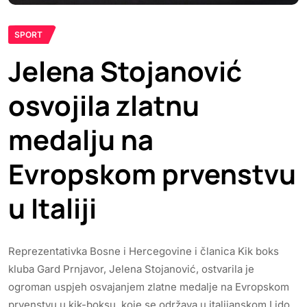
SPORT
Jelena Stojanović
osvojila zlatnu
medalju na
Evropskom prvenstvu
u Italiji
Reprezentativka Bosne i Hercegovine i članica Kik boks
kluba Gard Prnjavor, Jelena Stojanović, ostvarila je
ogroman uspjeh osvajanjem zlatne medalje na Evropskom
prvenstvu u kik-boksu, koje se održava u italijanskom Lido