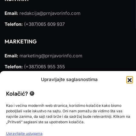
Email:
redakcija@prnjavorinfo.com
Telefon:
(+387)065 609 937
MARKETING
Email:
marketing@prnjavorinfo.com
Telefon:
(+387)065 955 355
Upravljajte saglasnostima
POŠALJI VIJEST
Kolačić? 🍪
Imate vijest za nas? Javite nam se na
Kao i većina modernih web stranica, koristimo kolačiće kako bismo
redakcija@prnjavorinfo.com
poboljšali vaše iskustvo na sajtu. Oni nam pomažu da vidimo šta vas
najviše zanima, da sajt radi brže i da sadržaj bude relevantniji. Klikom na
Prnjavorinfo.com
@2015-2026. All Rights Reserved.
„Prihvati“ saglasni ste sa upotrebom kolačića.
Politika kolačića
Impressum
Upravljajte uslugama