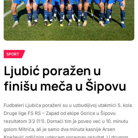
SPORT
Ljubić poražen u
finišu meča u Šipovu
Fudbaleri Ljubića poraženi su u uzbudljivoj utakmici 5. kola
Druge lige FS RS – Zapad od ekipe Gorice u Šipovu
rezultatom 3:2 (1:1). Domaći tim je poveo već u 10. minutu
golom Mitrića, ali je samo dva minuta kasnije Arsen
Knežević odličnim udarcem poravnao rezultat. U drugom