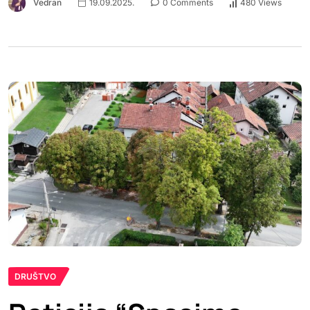
Vedran
19.09.2025.
0 Comments
480 Views
DRUŠTVO