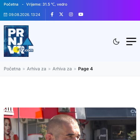
Početna
Vrijeme: 31.5 ℃, vedro
09.08.2026. 13:24
Početna
»
Arhiva za
»
Arhiva za
»
Page 4