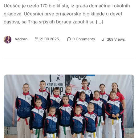
Učešće je uzelo 170 biciklista, iz grada domaćina i okolnih
gradova. Učesnici prve prnjavorske biciklijade u devet
časova, sa Trga srpskih boraca zaputili su […]
Vedran
21.09.2025.
0 Comments
369 Views