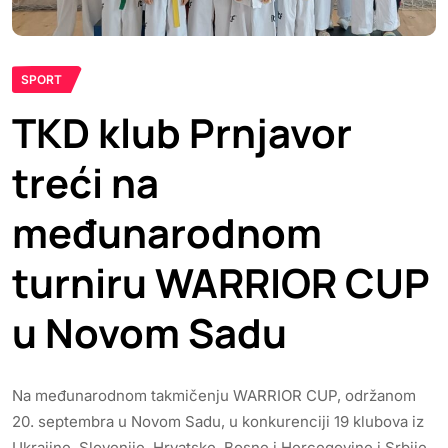
SPORT
TKD klub Prnjavor
treći na
međunarodnom
turniru WARRIOR CUP
u Novom Sadu
Na međunarodnom takmičenju WARRIOR CUP, održanom
20. septembra u Novom Sadu, u konkurenciji 19 klubova iz
Ukrajine, Slovenije, Hrvatske, Bosne i Hercegovine i Srbije,