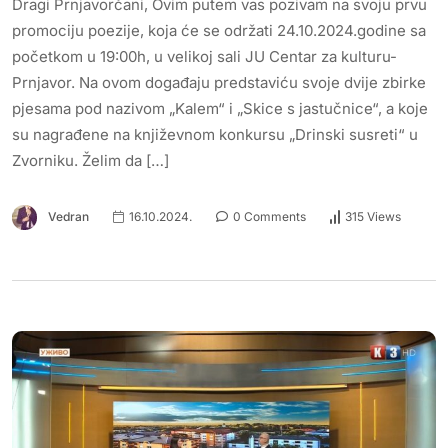
Dragi Prnjavorčani, Ovim putem vas pozivam na svoju prvu
promociju poezije, koja će se održati 24.10.2024.godine sa
početkom u 19:00h, u velikoj sali JU Centar za kulturu-
Prnjavor. Na ovom događaju predstaviću svoje dvije zbirke
pjesama pod nazivom „Kalem“ i „Skice s jastučnice“, a koje
su nagrađene na književnom konkursu „Drinski susreti“ u
Zvorniku. Želim da […]
Vedran
16.10.2024.
0 Comments
315 Views