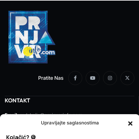
Pratite Nas
KONTAKT
Email:
redakcija@prnjavorinfo.com
Upravljajte saglasnostima
Telefon:
(+387)065 609 937
Kolačić? 🍪