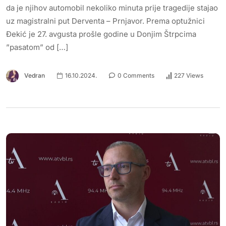
da je njihov automobil nekoliko minuta prije tragedije stajao
uz magistralni put Derventa – Prnjavor. Prema optužnici
Đekić je 27. avgusta prošle godine u Donjim Štrpcima
”pasatom” od […]
Vedran
16.10.2024.
0 Comments
227 Views