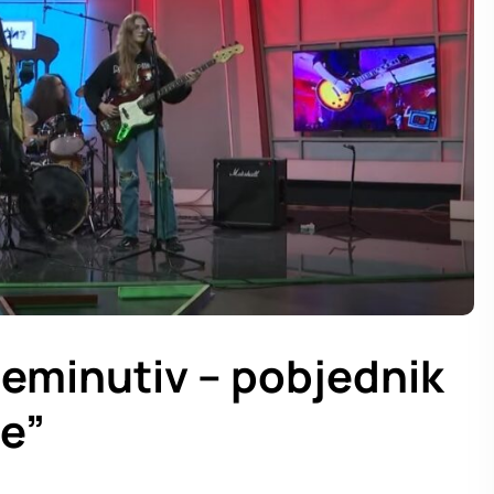
Deminutiv – pobjednik
de”