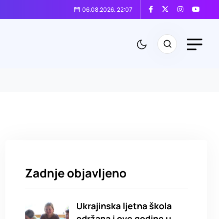
06.08.2026. 22:07
Zadnje objavljeno
Ukrajinska ljetna škola
održana i ove godine u.