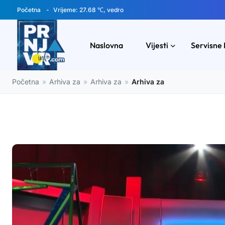
Početna
Vrijeme: 27.68 ℃, vedro
Naslovna
Vijesti
Servisne 
Početna
»
Arhiva za
»
Arhiva za
»
Arhiva za