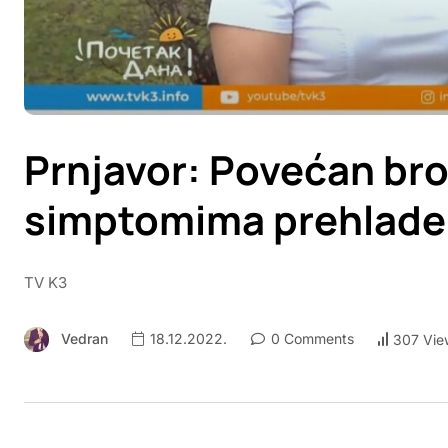
Prnjavor: Povećan bro
simptomima prehlade 
TV K3
Vedran
18.12.2022.
0 Comments
307 Vie