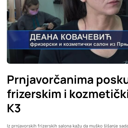
Prnjavorčanima posku
frizerskim i kozmetič
K3
Iz prnjavorskih frizerskih salona kažu da muško šišanje sa