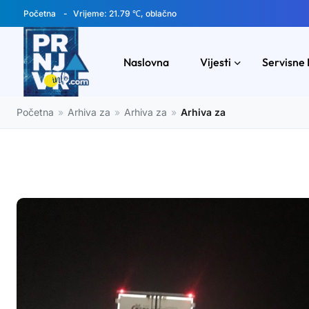
Početna
Vrijeme: 21.79 ℃, oblačno
Naslovna
Vijesti
Servisne 
Početna
»
Arhiva za
»
Arhiva za
»
Arhiva za