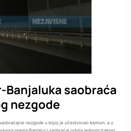
r-Banjaluka saobraća
og nezgode
 saobraćajne nezgode u kojoj je učestvovao kamion, a u
javora prema Banjaluci saobraćaj odvija jednom trakom.