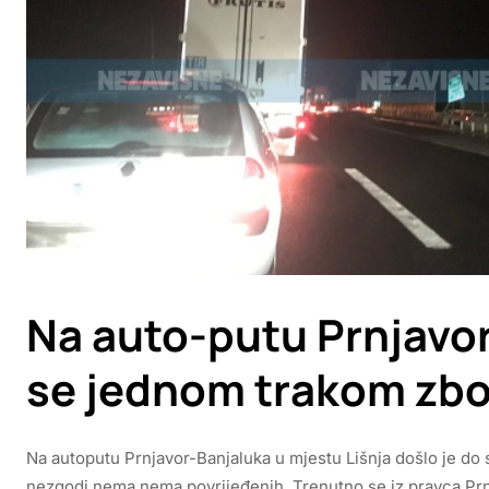
Na auto-putu Prnjavo
se jednom trakom zb
Na autoputu Prnjavor-Banjaluka u mjestu Lišnja došlo je do
nezgodi nema nema povrijeđenih. Trenutno se iz pravca Prn