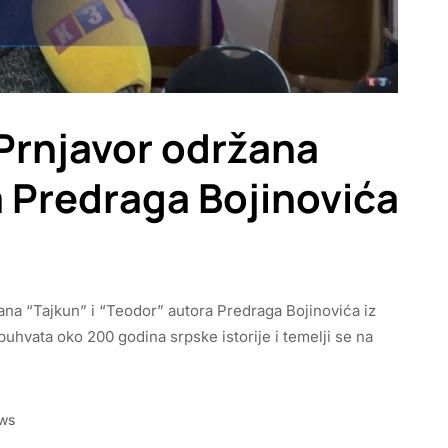
 Prnjavor održana
 Predraga Bojinovića
ana “Tajkun” i “Teodor” autora Predraga Bojinovića iz
buhvata oko 200 godina srpske istorije i temelji se na
ews